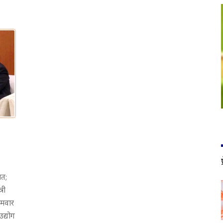
ात;
्री
सोमवार
उद्योग