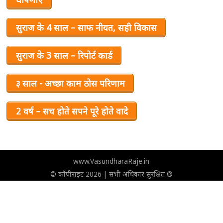
सुराज के 4 साल – साफ नीयत, सही विकास
सुराज के 3 साल – रिपोर्ट कार्ड
३ साल - अच्छा काम ठोस परिणाम
2 वर्ष – सच होते सपने पूरे होते वादे
www.VasundharaRaje.in
© कॉपीराइट 2026 | सभी अधिकार सुरक्षित ®