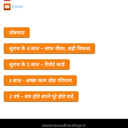
Email
घोषणाए
सुराज के 4 साल – साफ नीयत, सही विकास
सुराज के 3 साल – रिपोर्ट कार्ड
३ साल - अच्छा काम ठोस परिणाम
2 वर्ष – सच होते सपने पूरे होते वादे
www.VasundharaRaje.in