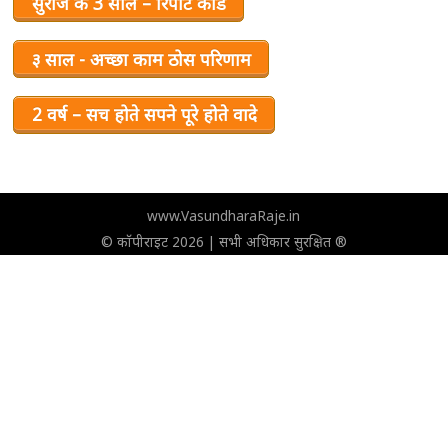
सुराज के 3 साल – रिपोर्ट कार्ड
३ साल - अच्छा काम ठोस परिणाम
2 वर्ष – सच होते सपने पूरे होते वादे
www.VasundharaRaje.in
© कॉपीराइट 2026 | सभी अधिकार सुरक्षित ®