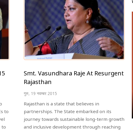
15
Smt. Vasundhara Raje At Resurgent
Rajasthan
गुरु, 19 नवम्बर 2015
o
Rajasthan is a state that believes in
s to
partnerships. The State embarked on its
vel
journey towards sustainable long-term growth
 to
and inclusive development through reaching