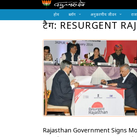
होम
ब्लॉग
अनुकरणीय जीवन
राज
टैग: RESURGENT RA
Rajasthan Government Signs M