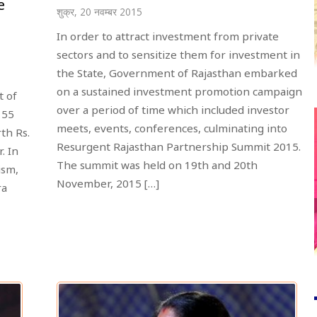
e
शुक्र, 20 नवम्बर 2015
In order to attract investment from private
sectors and to sensitize them for investment in
the State, Government of Rajasthan embarked
on a sustained investment promotion campaign
t of
over a period of time which included investor
 55
meets, events, conferences, culminating into
th Rs.
Resurgent Rajasthan Partnership Summit 2015.
. In
The summit was held on 19th and 20th
ism,
November, 2015 […]
ra