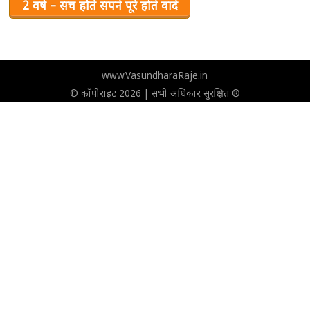
2 वर्ष – सच होते सपने पूरे होते वादे
www.VasundharaRaje.in
© कॉपीराइट 2026 | सभी अधिकार सुरक्षित ®