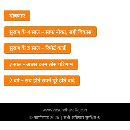
घोषणाए
सुराज के 4 साल – साफ नीयत, सही विकास
सुराज के 3 साल – रिपोर्ट कार्ड
३ साल - अच्छा काम ठोस परिणाम
2 वर्ष – सच होते सपने पूरे होते वादे
www.VasundharaRaje.in
© कॉपीराइट 2026 | सभी अधिकार सुरक्षित ®