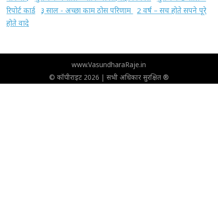
रिपोर्ट कार्ड
३ साल - अच्छा काम ठोस परिणाम
2 वर्ष – सच होते सपने पूरे
होते वादे
www.VasundharaRaje.in
© कॉपीराइट 2026 | सभी अधिकार सुरक्षित ®