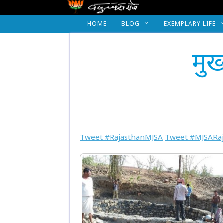
HOME
BLOG
EXEMPLARY LIFE
मुख्
Tweet #RajasthanMJSA
Tweet #MJSARaj