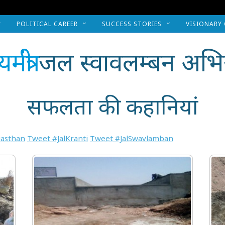
POLITICAL CAREER
SUCCESS STORIES
VISIONARY
यमंत्री
जल स्वावलम्बन अभि
सफलता की कहानियां
asthan
Tweet #JalKranti
Tweet #JalSwavlamban