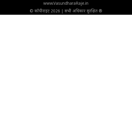
www.VasundharaRaje.in
© कॉपीराइट 2026 | सभी अधिकार सुरक्षित ®