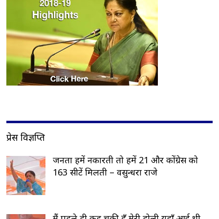
प्रेस विज्ञप्ति
जनता हमें नकारती तो हमें 21 और कोंग्रेस को
163 सीटें मिलती – वसुन्धरा राजे
मैं पहले ही कह चुकी हूँ मेरी डोली यहाँ आई थी