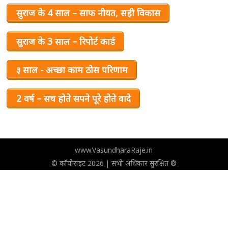
सुराज के 4 साल – साफ नीयत, सही विकास
सुराज के 3 साल – रिपोर्ट कार्ड
३ साल - अच्छा काम ठोस परिणाम
2 वर्ष – सच होते सपने पूरे होते वादे
www.VasundharaRaje.in
© कॉपीराइट 2026 | सभी अधिकार सुरक्षित ®