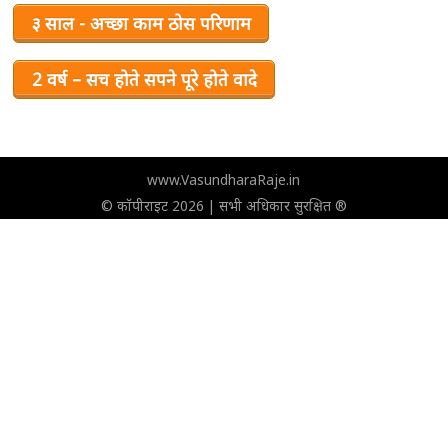
३ साल - अच्छा काम ठोस परिणाम
2 वर्ष – सच होते सपने पूरे होते वादे
www.VasundharaRaje.in
© कॉपीराइट 2026 | सभी अधिकार सुरक्षित ®