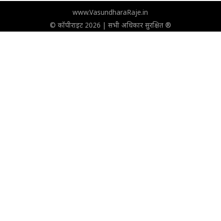
www.VasundharaRaje.in
© कॉपीराइट 2026 | सभी अधिकार सुरक्षित ®