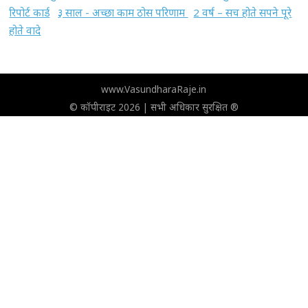
रिपोर्ट कार्ड
३ साल - अच्छा काम ठोस परिणाम
2 वर्ष – सच होते सपने पूरे
होते वादे
www.VasundharaRaje.in
© कॉपीराइट 2026 | सभी अधिकार सुरक्षित ®