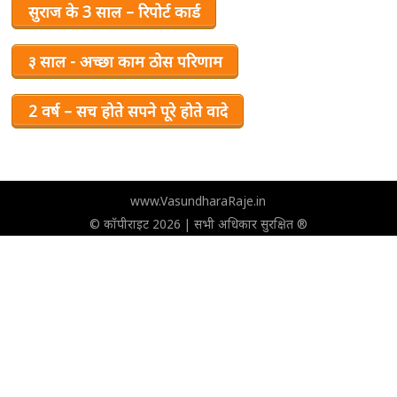
सुराज के 3 साल – रिपोर्ट कार्ड
३ साल - अच्छा काम ठोस परिणाम
2 वर्ष – सच होते सपने पूरे होते वादे
www.VasundharaRaje.in
© कॉपीराइट 2026 | सभी अधिकार सुरक्षित ®