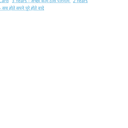
Card
3 Years - अच्छा काम ठोस परिणाम
2 Years
– सच होते सपने पूरे होते वादे