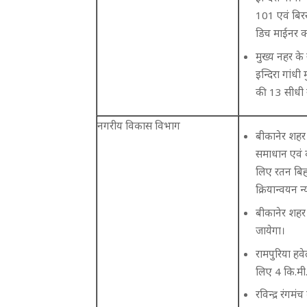
101 एवं बिर
डिच माईनर का
मुख्य नहर के 
इन्दिरा गांध
की 13 सीधी न
नगरीय विकास विभाग
बीकानेर शहर म
समाधान एवं को
लिए रतन बिहारी
क्रियान्वयन 
बीकानेर शहर ए
जायेगा।
रामपुरिया हव
लिए 4 कि.मी.
रविन्द्र रंगमं