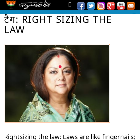
टैग: RIGHT SIZING THE
LAW
Rightsizing the law: Laws are like fingernails;