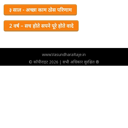
३ साल - अच्छा काम ठोस परिणाम
2 वर्ष – सच होते सपने पूरे होते वादे
www.VasundharaRaje.in
© कॉपीराइट 2026 | सभी अधिकार सुरक्षित ®