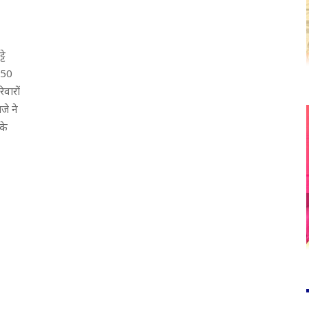
टे
950
िवारों
जे ने
के