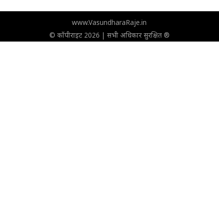
www.VasundharaRaje.in
© कॉपीराइट 2026 | सभी अधिकार सुरक्षित ®