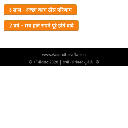
३ साल - अच्छा काम ठोस परिणाम
2 वर्ष – सच होते सपने पूरे होते वादे
www.VasundharaRaje.in
© कॉपीराइट 2026 | सभी अधिकार सुरक्षित ®