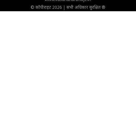
© कॉपीराइट 2026 | सभी अधिकार सुरक्षित ®