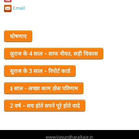
Email
घोषणाए
सुराज के 4 साल – साफ नीयत, सही विकास
सुराज के 3 साल – रिपोर्ट कार्ड
३ साल - अच्छा काम ठोस परिणाम
2 वर्ष – सच होते सपने पूरे होते वादे
www.VasundharaRaje.in