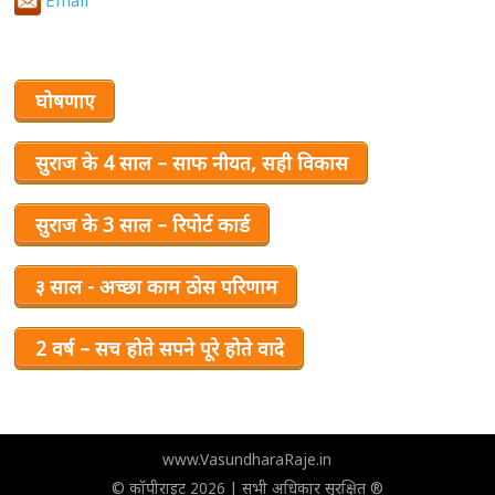
घोषणाए
सुराज के 4 साल – साफ नीयत, सही विकास
सुराज के 3 साल – रिपोर्ट कार्ड
३ साल - अच्छा काम ठोस परिणाम
2 वर्ष – सच होते सपने पूरे होते वादे
www.VasundharaRaje.in
© कॉपीराइट 2026 | सभी अधिकार सुरक्षित ®