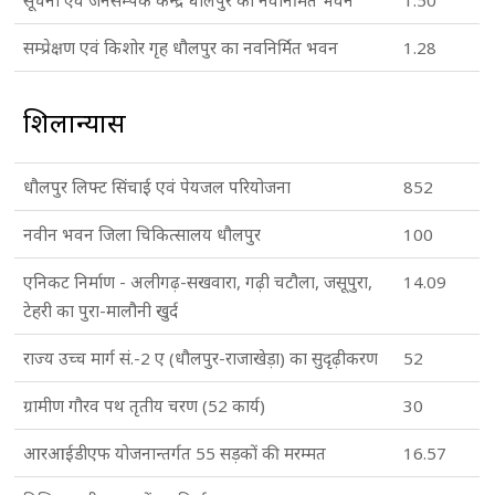
सूचना एवं जनसम्पर्क केन्द्र धौलपुर का नवनिर्मित भवन
1.50
सम्प्रेक्षण एवं किशोर गृह धौलपुर का नवनिर्मित भवन
1.28
शिलान्यास
धौलपुर लिफ्ट सिंचाई एवं पेयजल परियोजना
852
नवीन भवन जिला चिकित्सालय धौलपुर
100
एनिकट निर्माण - अलीगढ़-सखवारा, गढ़ी चटौला, जसूपुरा,
14.09
टेहरी का पुरा-मालौनी खुर्द
राज्य उच्च मार्ग सं.-2 ए (धौलपुर-राजाखेड़ा) का सुदृढ़ीकरण
52
ग्रामीण गौरव पथ तृतीय चरण (52 कार्य)
30
आरआईडीएफ योजनान्तर्गत 55 सड़कों की मरम्मत
16.57