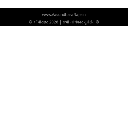
www.VasundharaRaje.in
© कॉपीराइट 2026 | सभी अधिकार सुरक्षित ®