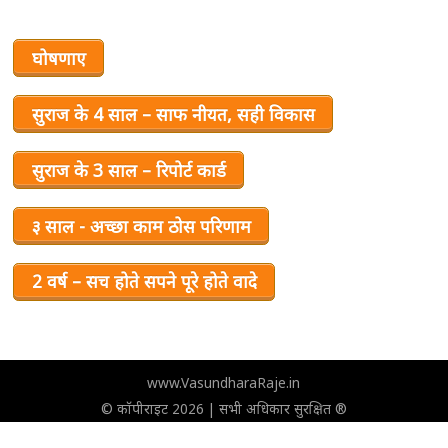
घोषणाए
सुराज के 4 साल – साफ नीयत, सही विकास
सुराज के 3 साल – रिपोर्ट कार्ड
३ साल - अच्छा काम ठोस परिणाम
2 वर्ष – सच होते सपने पूरे होते वादे
www.VasundharaRaje.in
© कॉपीराइट 2026 | सभी अधिकार सुरक्षित ®