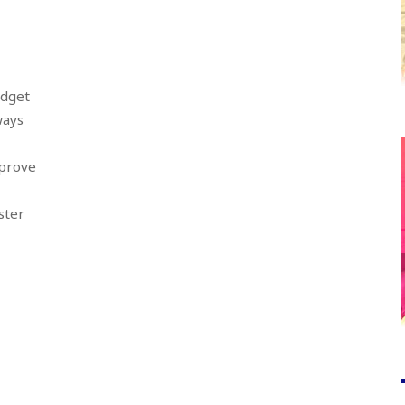
udget
ways
 prove
ster