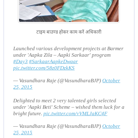
टाइम बाउण्ड होकर काम करें अधिकारी
Launched various development projects at Barmer
under 'Aapka Zila – Aapki Sarkaar' program
#Day3
#SarkaarAapkeDwaar
pic.twitter.com/58z0FDzkKS
— Vasundhara Raje (@VasundharaBJP)
October
25, 2015
Delighted to meet 2 very talented girls selected
under 'Aapki Beti' Scheme – wished them luck for a
bright future.
pic.twitter.com/vVMLJaKC4F
— Vasundhara Raje (@VasundharaBJP)
October
25, 2015