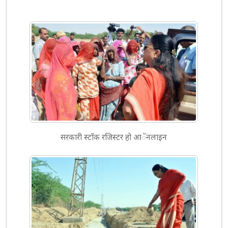
सरकारी स्टाॅक रजिस्टर हो आॅनलाइन