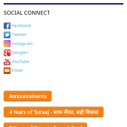
SOCIAL CONNECT
Facebook
Twitter
Instagram
Google+
YouTube
Email
Announcements
4 Years of Suraaj - साफ नीयत, सही विकास