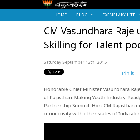
HOME
BLOG
EXEMPLARY LIFE
CM Vasundhara Raje 
Skilling for Talent po
Saturday September 12th, 2015
Pin it
Honorable Chief Minister Vasundhara Raje 
of Rajasthan. Making Youth Industry-Ready
Partnership Summit. Hon. CM Rajasthan em
connectivity with other states of India alo