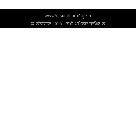
www.VasundharaRaje.in
© कॉपीराइट 2026 | सभी अधिकार सुरक्षित ®