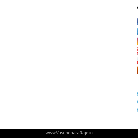
www.VasundharaRaje.in