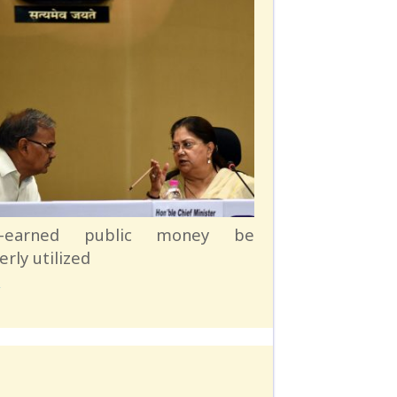
d-earned public money be
rly utilized
े