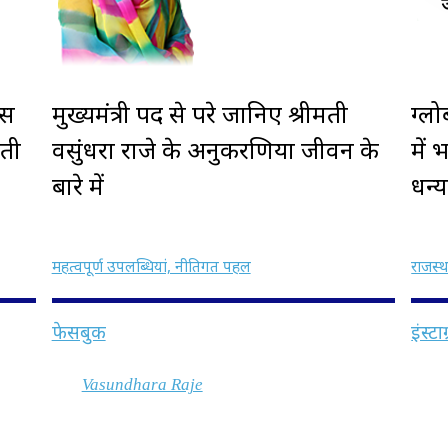
ास
मुख्यमंत्री पद से परे जानिए श्रीमती
ग्ल
रती
वसुंधरा राजे के अनुकरणिया जीवन के
में
बारे में
धन्
महत्वपूर्ण उपलब्धियां, नीतिगत पहल
राजस्
फेसबुक
इंस्टा
Vasundhara Raje