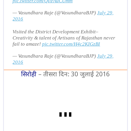
pic.twitter.com/QIiFAuCUmm
— Vasundhara Raje (@VasundharaBJP)
July 29,
2016
Visited the District Development Exhibit–
Creativity & talent of Artisans of Rajasthan never
fail to amaze!
pic.twitter.com/H4c2KIGzBI
— Vasundhara Raje (@VasundharaBJP)
July 29,
2016
सिरोही
– तीसरा दिन: 30 जुलाई 2016