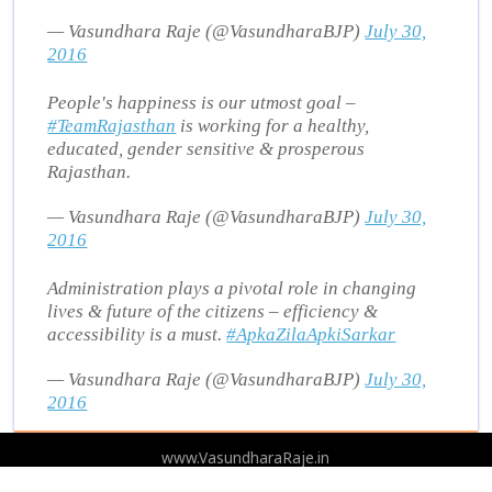
— Vasundhara Raje (@VasundharaBJP)
July 30,
2016
People's happiness is our utmost goal –
#TeamRajasthan
is working for a healthy,
educated, gender sensitive & prosperous
Rajasthan.
— Vasundhara Raje (@VasundharaBJP)
July 30,
2016
Administration plays a pivotal role in changing
lives & future of the citizens – efficiency &
accessibility is a must.
#ApkaZilaApkiSarkar
— Vasundhara Raje (@VasundharaBJP)
July 30,
2016
www.VasundharaRaje.in
© Copyright 2026 | All Rights Reserved ®