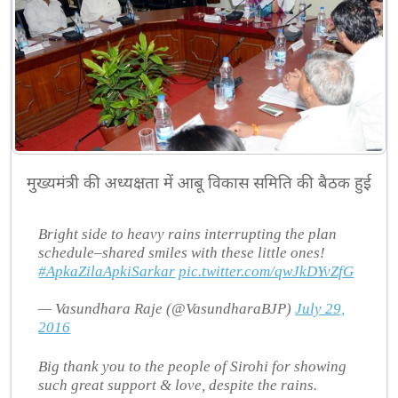
मुख्यमंत्री की अध्यक्षता में आबू विकास समिति की बैठक हुई
Bright side to heavy rains interrupting the plan
schedule–shared smiles with these little ones!
#ApkaZilaApkiSarkar
pic.twitter.com/qwJkDYvZfG
— Vasundhara Raje (@VasundharaBJP)
July 29,
2016
Big thank you to the people of Sirohi for showing
such great support & love, despite the rains.