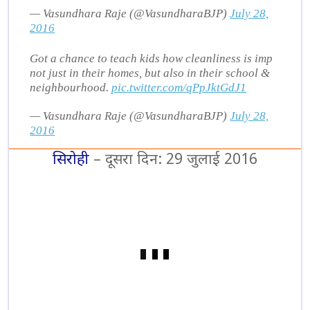
— Vasundhara Raje (@VasundharaBJP)
July 28,
2016
Got a chance to teach kids how cleanliness is imp
not just in their homes, but also in their school &
neighbourhood.
pic.twitter.com/qPpJktGdJ1
— Vasundhara Raje (@VasundharaBJP)
July 28,
2016
सिरोही
– दूसरा दिन: 29 जुलाई 2016