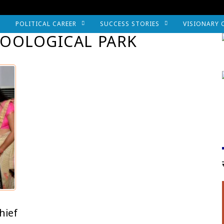
POLITICAL CAREER
SUCCESS STORIES
VISIONARY 
ZOOLOGICAL PARK
hief