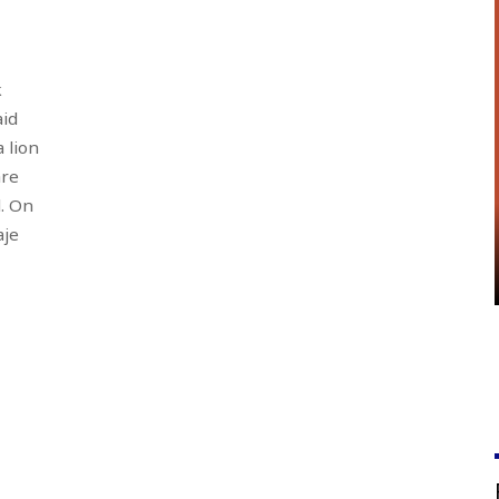
k
aid
 lion
are
d. On
aje