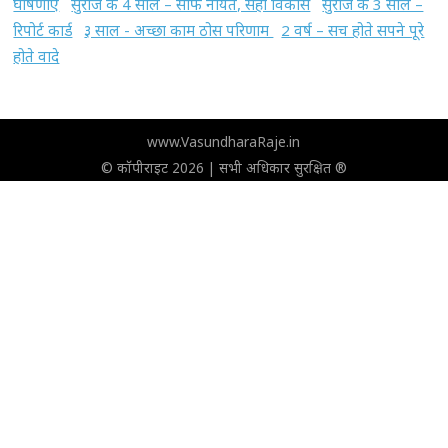
घोषणाए
सुराज के 4 साल – साफ नीयत, सही विकास
सुराज के 3 साल –
रिपोर्ट कार्ड
३ साल - अच्छा काम ठोस परिणाम
2 वर्ष – सच होते सपने पूरे
होते वादे
www.VasundharaRaje.in
© कॉपीराइट 2026 | सभी अधिकार सुरक्षित ®