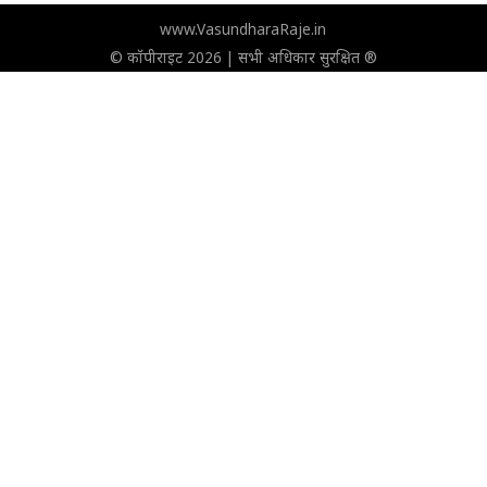
www.VasundharaRaje.in
© कॉपीराइट 2026 | सभी अधिकार सुरक्षित ®