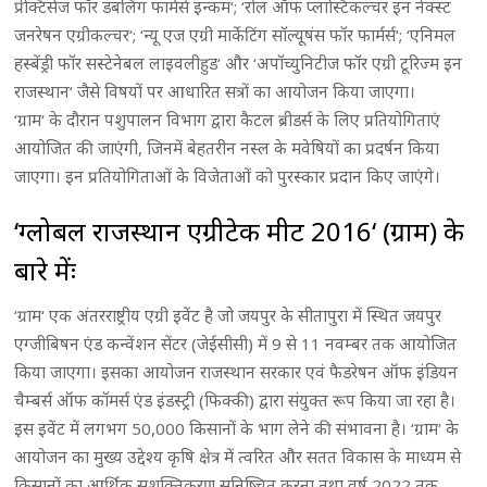
प्रेक्टिसेज फॉर डबलिंग फार्मर्स इन्कम‘; ‘रोल ऑफ प्लास्टिकल्चर इन नेक्स्ट
जनरेषन एग्रीकल्चर‘; ‘न्यू एज एग्री मार्केटिंग सॉल्यूषंस फॉर फार्मर्स‘; ‘एनिमल
हस्बेंड्री फॉर सस्टेनेबल लाइवलीहुड‘ और ‘अपॉच्युनिटीज फॉर एग्री टूरिज्म इन
राजस्थान‘ जैसे विषयों पर आधारित सत्रों का आयोजन किया जाएगा।
‘ग्राम‘ के दौरान पशुपालन विभाग द्वारा कैटल ब्रीडर्स के लिए प्रतियोगिताएं
आयोजित की जाएंगी, जिनमें बेहतरीन नस्ल के मवेषियों का प्रदर्षन किया
जाएगा। इन प्रतियोगिताओं के विजेताओं को पुरस्कार प्रदान किए जाएंगे।
‘ग्लोबल राजस्थान एग्रीटेक मीट 2016‘ (ग्राम) के
बारे मेंः
‘ग्राम‘ एक अंतरराष्ट्रीय एग्री इवेंट है जो जयपुर के सीतापुरा में स्थित जयपुर
एग्जीबिषन एंड कन्वेंशन सेंटर (जेईसीसी) में 9 से 11 नवम्बर तक आयोजित
किया जाएगा। इसका आयोजन राजस्थान सरकार एवं फैडरेषन ऑफ इंडियन
चैम्बर्स ऑफ कॉमर्स एंड इंडस्ट्री (फिक्की) द्वारा संयुक्त रूप किया जा रहा है।
इस इवेंट में लगभग 50,000 किसानों के भाग लेने की संभावना है। ‘ग्राम‘ के
आयोजन का मुख्य उद्देश्य कृषि क्षेत्र में त्वरित और सतत विकास के माध्यम से
किसानों का आर्थिक सशक्तिकरण सुनिष्चित करना तथा वर्ष 2022 तक