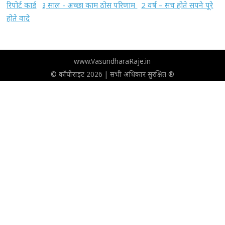
रिपोर्ट कार्ड
३ साल - अच्छा काम ठोस परिणाम
2 वर्ष – सच होते सपने पूरे
होते वादे
www.VasundharaRaje.in
© कॉपीराइट 2026 | सभी अधिकार सुरक्षित ®