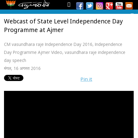
Webcast of State Level Independence Day
Programme at Ajmer
CM vasundhara raje Independence Day 2016
,
Independence
Day Programme Ajmer Video
,
vasundhara raje independence
day speech
मंगल, 16 अगस्त 2016
Pin it