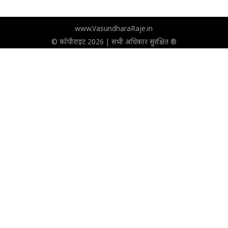
www.VasundharaRaje.in
© कॉपीराइट 2026 | सभी अधिकार सुरक्षित ®