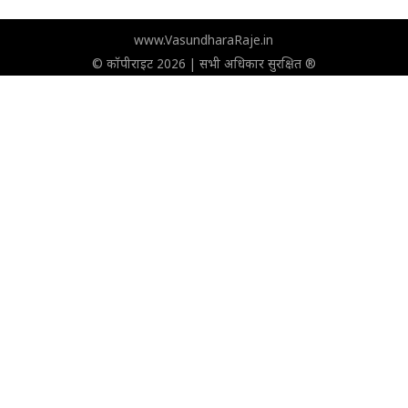
www.VasundharaRaje.in
© कॉपीराइट 2026 | सभी अधिकार सुरक्षित ®