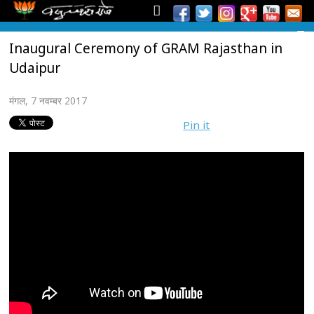
Inaugural Ceremony of GRAM Rajasthan in
Udaipur
मंगल, 7 नवम्बर 2017
Pin it