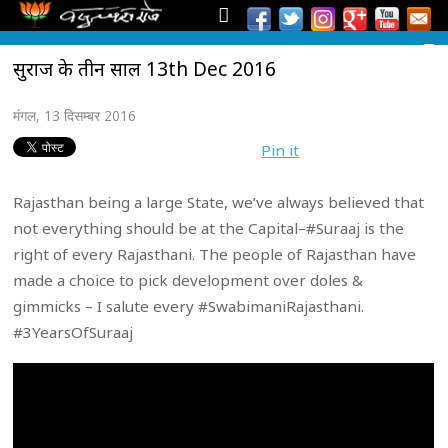
सुराज के तीन साल 13th Dec 2016
मंगल, 13 दिसम्बर 2016
Pin it
Rajasthan being a large State, we’ve always believed that
not everything should be at the Capital–#Suraaj is the
right of every Rajasthani. The people of Rajasthan have
made a choice to pick development over doles &
gimmicks – I salute every #SwabimaniRajasthani.
#3YearsOfSuraaj