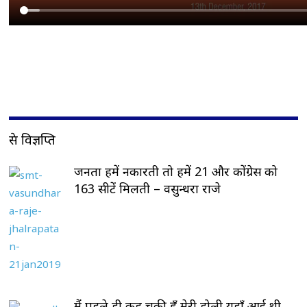
प्रेस विज्ञप्ति
जनता हमें नकारती तो हमें 21 और कोंग्रेस को
163 सीटें मिलती – वसुन्धरा राजे
मैं पहले ही कह चुकी हूँ मेरी डोली यहाँ आई थी