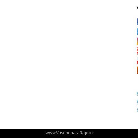
www.VasundharaRaje.in