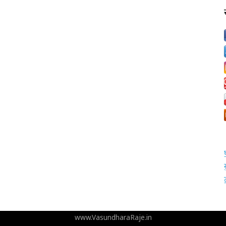
www.VasundharaRaje.in