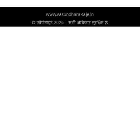
www.VasundharaRaje.in
© कॉपीराइट 2026 | सभी अधिकार सुरक्षित ®