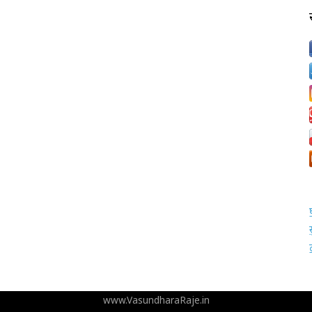
www.VasundharaRaje.in