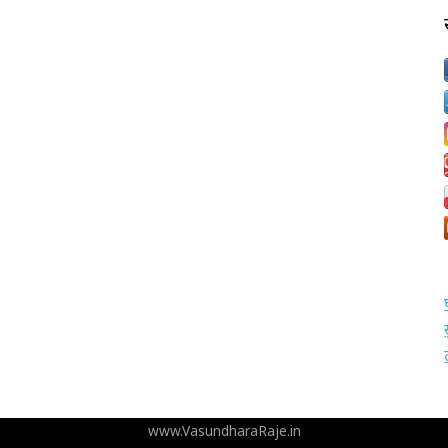
www.VasundharaRaje.in